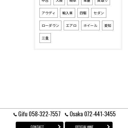
中古
大阪
岐阜
車屋
買取り
アウディ
輸入車
四駆
セダン
ローダウン
エアロ
ホイール
愛知
三重
Gifu 058-322-7557
Osaka 072-441-3455
CONTACT
OFFICIAL LINE