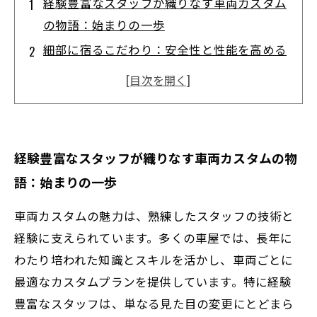
経験豊富なスタッフが織りなす車両カスタム
の物語：始まりの一歩
細部に宿るこだわり：安全性と性能を高める
カスタムの秘密
多様なニーズに応える挑戦：スタッフが磨き
続ける技術力
信頼を築く職人魂：経験豊富なスタッフが支
経験豊富なスタッフが織りなす車両カスタムの物
える車両カスタムの未来
語：始まりの一歩
専門家が解説！カスタム技術が変える車の価
値とは？
車両カスタムの魅力は、熟練したスタッフの技術と
安心と満足を提供するプロの技術力、その魅
経験に支えられています。多くの車屋では、長年に
力を徹底紹介
わたり培われた知識とスキルを活かし、車両ごとに
最適なカスタムプランを提供しています。特に経験
豊富なスタッフは、単なる見た目の変更にとどまら