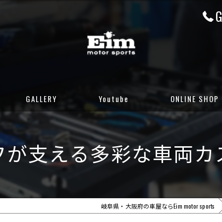
G
GALLERY
Youtube
ONLINE SHOP
CUSTOM GALLERY
岐阜店カーセンサ
フが支える多彩な車両カ
STOCK CARS
岐阜店グーネット
DELIVERED CARS
大阪店カーセンサ
大阪店グーネット
岐阜県・大阪府の車屋ならEim motor sports