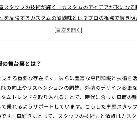
屋スタッフの技術が輝く！カスタムのアイデアが形になる
性を反映するカスタムの醍醐味とは？プロの視点で解き明
新トレンドから学ぶ！今注目の車両カスタムスタイル紹介
ンテナンスで長持ち！カスタムカーを支えるスタッフのこ
屋スタッフが語る、車両カスタムの楽しみ方と可能性
なたの愛車をもっと魅力的に！プロが支えるカスタムの世
場の舞台裏とは？
を支える重要な存在です。彼らは豊富な専門知識と技術を
性能の向上やサスペンションの調整、外装のデザイン変更
スタムトレンドを取り入れることで、時代に合った車両の
して乗れるようサポートしています。こうした車屋スタッ
のです。車好きにとって、スタッフの技術力と情熱はカスタ