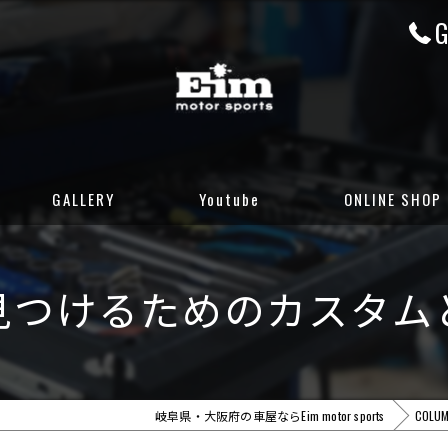
G
GALLERY
Youtube
ONLINE SHOP
CUSTOM GALLERY
岐阜店カーセンサ
見つけるためのカスタム
STOCK CARS
岐阜店グーネット
DELIVERED CARS
大阪店カーセンサ
大阪店グーネット
岐阜県・大阪府の車屋ならEim motor sports
COLU