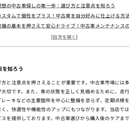
理想の中古車探しの第一歩：選び方と注意点を知ろう
カスタムで個性をプラス！中古車を自分好みに仕上げる方
整備の基本を押さえて安心ドライブ！中古車メンテナンス
実践編：カスタムと整備を組み合わせて快適な中古車ライ
理想の中古車完成！長く乗り続けるためのポイントまとめ
カスタムだけじゃない！中古車選びで抑えるべき重要ポイ
中古車購入後すぐにできる簡単メンテナンス術
点を知ろう
び方と注意点を押さえることが重要です。中古車市場には
が大切です。また、車の状態を正しく見極めるために、走
ブレーキなどの主要箇所を中心に整備を怠らず、定期点検
なく、快適性や機能性のアップにもつながります。当店で
ビスを提供しております。中古車選びから購入後のケアま