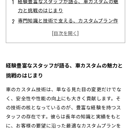
経験豊富なスタッフが語る、車カスタムの魅
力と挑戦のはじまり
専門知識と技術で支える、カスタムプラン作
成の舞台裏
安全性と性能向上を追求する、スタッフたち
のこだわり
施工現場で明かされる、熟練スタッフの技術
経験豊富なスタッフが語る、車カスタムの魅力と
とチームワーク
挑戦のはじまり
お客様満足を実現する、経験豊富なスタッフ
が創り出す理想のカスタム車
車のカスタム技術は、単なる見た目の変更だけでな
カスタム技術の本質とは？見た目以上の価値
く、安全性や性能の向上にも大きく貢献します。そ
を支えるスタッフの存在
の技術の核となっているのが、豊富な経験を持つス
タッフの存在です。彼らは長年の知識と実績をもと
安心と信頼を届ける、車屋のカスタム技術を
に、お客様の要望に沿った最適なカスタムプランを
支えるエキスパートチーム