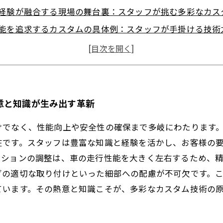
経験が融合する現場の舞台裏：スタッフが挑む多彩なカス
能を追求するカスタムの具体例：スタッフが手掛ける技術
ズに応えるカスタム提案：一人ひとりのスタッフが支える
術向上のための絶え間ない挑戦：未来を見据えたスタッフ
フの多彩なカスタム技術とは？基礎知識と業界動向を解説
車カスタムを支える技術者たち：知識と経験が織りなす未
意と知識が生み出す革新
けでなく、性能向上や安全性の確保まで多岐にわたります
在です。スタッフは豊富な知識と経験を活かし、お客様の
ンションの調整は、車の走行性能を大きく左右するため、
グの適切な取り付けといった細部への配慮が不可欠です。
ています。その熱意と知識こそが、多彩なカスタム技術の