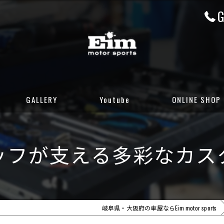
G
GALLERY
Youtube
ONLINE SHOP
CUSTOM GALLERY
岐阜店カーセンサ
ッフが支える多彩なカス
STOCK CARS
岐阜店グーネット
DELIVERED CARS
大阪店カーセンサ
大阪店グーネット
岐阜県・大阪府の車屋ならEim motor sports