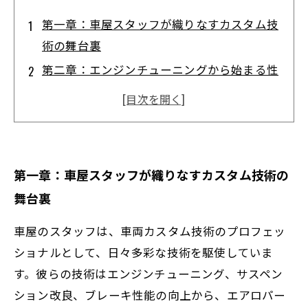
第一章：車屋スタッフが織りなすカスタム技
術の舞台裏
第二章：エンジンチューニングから始まる性
能向上の秘訣
第三章：エアロパーツと内装カスタムで表現
する個性の形
第四章：最新トレンドと融合する革新的技術
第一章：車屋スタッフが織りなすカスタム技術の
の挑戦
舞台裏
第五章：車屋スタッフが作り出す唯一無二の
カスタム完成物語
車屋のスタッフは、車両カスタム技術のプロフェッ
熟練メカニックが教える車両カスタム技術の
ショナルとして、日々多彩な技術を駆使していま
魅力と未来
す。彼らの技術はエンジンチューニング、サスペン
ション改良、ブレーキ性能の向上から、エアロパー
オーナーの願いを叶える！多彩なカスタム技