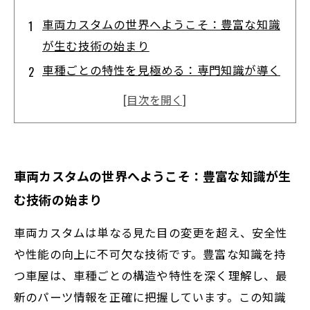
車両カスタムの世界へようこそ：豊富な知識
が生む技術の始まり
車種ごとの特性を見極める：専門知識が導く
最適なカスタムプラン
最新パーツ情報の活用術：性能と安全性を両
立させる秘訣
専門家による技術力の結集：実際の施工で見
車両カスタムの世界へようこそ：豊富な知識が生
るカスタムの真髄
む技術の始まり
成功するカスタムのポイントとは？施工後の
快適性と満足度の追求
車両カスタムは単なる見た目の変更を超え、安全性
車屋が支えるカスタム技術の全体像：知識と
や性能の向上に不可欠な技術です。豊富な知識を持
技術の融合で生まれる価値
つ車屋は、車種ごとの構造や特性を深く理解し、最
新のパーツ情報を正確に把握しています。この知識
愛車の魅力を最大化するために：豊富な知識