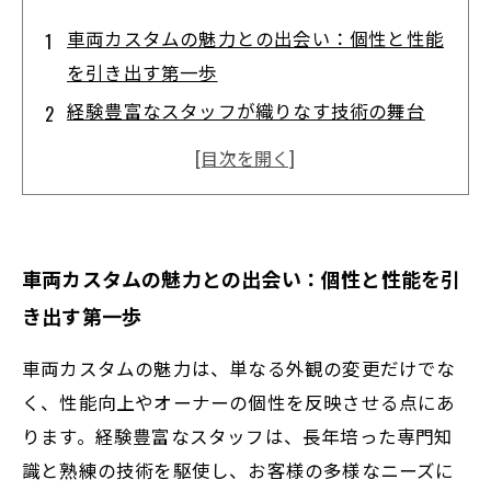
車両カスタムの魅力との出会い：個性と性能
を引き出す第一歩
経験豊富なスタッフが織りなす技術の舞台
裏：細部に宿るこだわり
お客様の夢を形にするプロセス：相談から完
成までのストーリー
安心と満足を約束する細やかな作業工程：信
車両カスタムの魅力との出会い：個性と性能を引
頼される理由とは
き出す第一歩
完成したカスタム車両の輝きと未来：技術と
情熱が織り成す一台の物語
車両カスタムの魅力は、単なる外観の変更だけでな
車両カスタムの基本と最新技術：初心者でも
く、性能向上やオーナーの個性を反映させる点にあ
わかる基礎知識
ります。経験豊富なスタッフは、長年培った専門知
識と熟練の技術を駆使し、お客様の多様なニーズに
なぜ経験豊富なスタッフが選ばれるのか？車