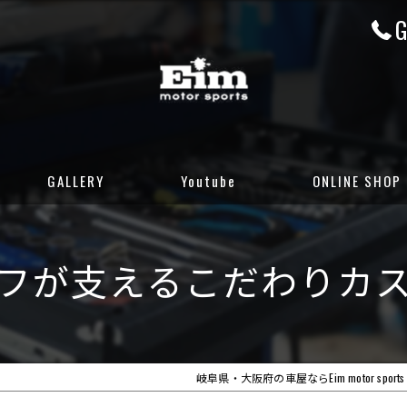
G
GALLERY
Youtube
ONLINE SHOP
CUSTOM GALLERY
岐阜店カーセンサ
フが支えるこだわりカ
STOCK CARS
岐阜店グーネット
DELIVERED CARS
大阪店カーセンサ
大阪店グーネット
岐阜県・大阪府の車屋ならEim motor sports