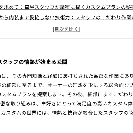
を求めて：車屋スタッフが緻密に描くカスタムプランの秘
から内装まで妥協しない技術力：スタッフのこだわり作業
台だけの車が誕生する瞬間：カスタム完成までのリアルス
動を届ける車屋スタッフの使命：カスタムカーの魅力を支
見！こだわりカスタムが生む唯一無二の価値とは？
スタムカーを創造する：車屋スタッフが描く次世代の挑戦
スタッフの情熱が始まる瞬間
力は、その専門知識と経験に裏打ちされた緻密な作業にあ
装の細部に至るまで、オーナーの理想を形にする総合的な
カスタムプランを提案します。その後、細部にまでこだわ
綿密な取り組みは、車好きにとって満足度の高いカスタム
カスタムの世界には、情熱と技術が融合したスタッフの“