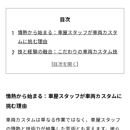
目次
情熱から始まる：車屋スタッフが車両カスタ
ムに挑む理由
技と経験の融合：こだわりの車両カスタム技
術を支える現場の工夫
最高の仕上がりを目指して：スタッフが織り
成す細部へのこだわり
お客様の笑顔が原動力：カスタムが叶える夢
情熱から始まる：車屋スタッフが車両カスタムに
の一台とは？
挑む理由
未来への挑戦：車屋スタッフが描く次世代カ
スタムのビジョン
車両カスタムは単なる作業ではなく、車屋スタッフ
専門スタッフが語る！車両カスタム技術の魅
の情熱と技術力が結集した芸術とも言えます。彼ら