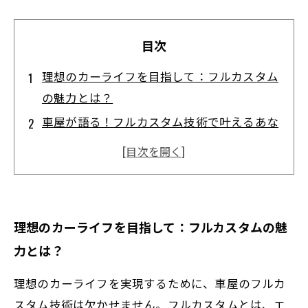
目次
理想のカーライフを目指して：フルカスタム
の魅力とは？
車屋が語る！フルカスタム技術で叶えるあな
ただけの一台
こだわりのパーツ選びから施工まで：フルカ
スタムの過程を徹底解説
フルカスタム車がもたらす驚きの走行性能と
理想のカーライフを目指して：フルカスタムの魅
快適性
力とは？
完成！理想のカーライフを実現したお客様の
声とその後の変化
理想のカーライフを実現するために、車屋のフルカ
フルカスタム技術の最新トレンドと今後の展
スタム技術は欠かせません。フルカスタムとは、エ