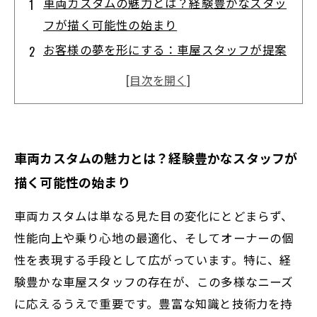
車両カスタムの魅力とは？経験豊かなスタッ
フが描く可能性の始まり
お客様の夢を形にする：車屋スタッフが提案
する多彩なカスタムプラン
技術と経験の融合が生み出す、性能向上と乗
り心地の最適化の秘密
個性を際立たせるカスタム施工の現場レポー
車両カスタムの魅力とは？経験豊かなスタッフが
ト：スタッフのこだわりとは
描く可能性の始まり
理想の愛車完成までのストーリー：経験豊か
なスタッフが支える信頼の証
車両カスタムは単なる見た目の変化にとどまらず、
車両カスタムの最新トレンドと未来展望：豊
性能向上や乗り心地の最適化、そしてオーナーの個
富な経験が導く革新的技術
性を表現する手段として広がっています。特に、経
験豊かな車屋スタッフの存在が、この多様なニーズ
カスタムカーの深さに触れる：車屋スタッフ
に応えるうえで重要です。豊富な知識と技術力を持
が語る奥行きの世界