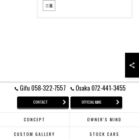
三重
Gifu 058-322-7557
Osaka 072-441-3455
CONTACT
OFFICIAL LINE
CONCEPT
OWNER'S MIND
CUSTOM GALLERY
STOCK CARS