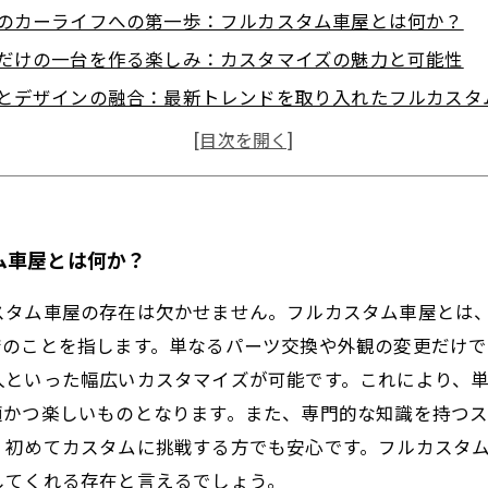
のカーライフへの第一歩：フルカスタム車屋とは何か？
だけの一台を作る楽しみ：カスタマイズの魅力と可能性
とデザインの融合：最新トレンドを取り入れたフルカスタ
ライフを豊かにする秘密：フルカスタム車屋が提供する価
度120%の愛車完成！理想のカーライフを実現したストー
カスタム車屋を選ぶ理由：初心者から上級者までのガイド
のカーライフを見据えて：フルカスタム車屋の可能性と展
ム車屋とは何か？
スタム車屋の存在は欠かせません。フルカスタム車屋とは
店のことを指します。単なるパーツ交換や外観の変更だけ
入といった幅広いカスタマイズが可能です。これにより、
適かつ楽しいものとなります。また、専門的な知識を持つ
、初めてカスタムに挑戦する方でも安心です。フルカスタ
してくれる存在と言えるでしょう。