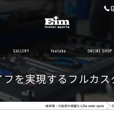
G
GALLERY
Youtube
ONLINE SHOP
CUSTOM GALLERY
岐阜店カーセンサ
イフを実現するフルカス
STOCK CARS
岐阜店グーネット
DELIVERED CARS
大阪店カーセンサ
大阪店グーネット
岐阜県・大阪府の車屋ならEim motor sports
C