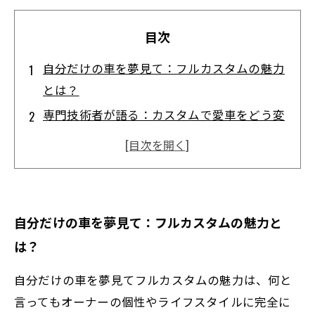
目次
自分だけの車を夢見て：フルカスタムの魅力
とは？
専門技術者が語る：カスタムで愛車をどう変
えるか？
内外装からエンジンまで：オリジナルカーの
作り方の秘訣
技術と経験が生む安心感：カスタム＆整備の
自分だけの車を夢見て：フルカスタムの魅力と
現場を紹介
は？
完成した一台：自分だけの車がもたらす喜び
と誇り
自分だけの車を夢見てフルカスタムの魅力は、何と
カスタムで走りも美しさも進化！最新整備技
言ってもオーナーの個性やライフスタイルに完全に