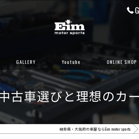
G
GALLERY
Youtube
ONLINE SHOP
CUSTOM GALLERY
岐阜店カーセンサ
中古車選びと理想のカ
STOCK CARS
岐阜店グーネット
DELIVERED CARS
大阪店カーセンサ
大阪店グーネット
岐阜県・大阪府の車屋ならEim motor sports