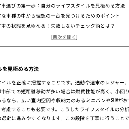
古車選びの第一歩：自分のライフスタイルを見極める方法
富な車種の中から理想の一台を見つけるためのポイント
古車の状態を見極める！失敗しないチェック術とは？
入後も安心！長く乗るためのメンテナンスのコツ
想のカーライフ実現！中古車購入から快適な毎日までのス
心者必見！中古車選びでよくある疑問とその答え
頼できる車屋の選び方と中古車購入の基礎知識
ルを見極める方法
タイルを正確に把握することです。通勤や週末のレジャー
都市部での短距離移動が多い場合は燃費性能が高く、小回
るなら、広い室内空間や収納力のあるミニバンやSUVが
を考慮することも必要です。こうしたライフスタイルの分
の選定に進みやすくなります。この段階を丁寧に行うこと