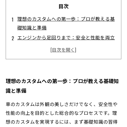
目次
理想のカスタムへの第一歩：プロが教える基
礎知識と準備
エンジンから足回りまで：安全と性能を両立
させるカスタムの秘訣
内装と外装の魅力アップ術：自分らしさを表
現するカスタムアイデア
パーツ選びのポイント：プロが教える失敗し
理想のカスタムへの第一歩：プロが教える基礎知
ないカスタム計画
識と準備
完成！理想の一台を作り上げるための最終チ
ェックとメンテナンス法
車のカスタムは外観の美しさだけでなく、安全性や
初心者でも安心！車屋プロのおすすめカスタ
性能の向上を目的とした総合的なプロセスです。理
ムスタートガイド
想のカスタムを実現するには、まず基礎知識の習得