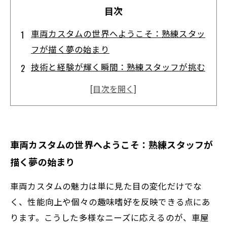
目次
車両カスタムの世界へようこそ：熟練スタッ
フが描く夢の始まり
技術と経験が輝く瞬間：熟練スタッフが挑む
細部へのこだわり
安全性と美しさの両立：熟練スタッフが実現
する理想のカスタム
顧客の想いを形に：熟練スタッフが紡ぎ出す
車両カスタムの世界へようこそ：熟練スタッフが
オンリーワンの車両カスタム
描く夢の始まり
カスタムがもたらす価値と未来：熟練スタッ
フと共に進む次の一歩
車両カスタムの魅力は単に見た目の変化だけでな
車屋に欠かせない存在：熟練スタッフの技術
く、性能向上や個々の趣味嗜好を反映できる点にあ
力が支える車両カスタムの魅力
ります。こうした多様なニーズに応えるのが、車屋