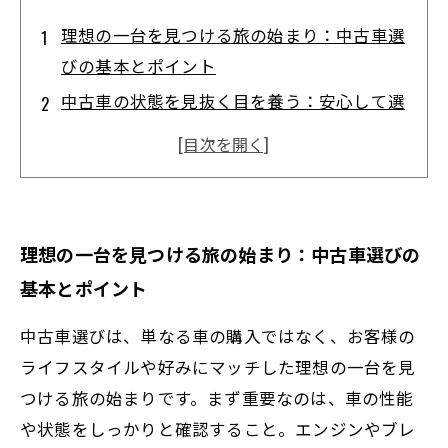
理想の一台を見つける旅の始まり：中古車選
びの基本とポイント
中古車の状態を見抜く目を養う：安心して選
ぶためのチェック法
自分だけのカスタムを実現する：個性を引き
出すアイデア紹介
失敗しない中古車購入とカスタムのコツ：専
理想の一台を見つける旅の始まり：中古車選びの
門店ならではのアドバイス
基本とポイント
理想のカーライフの完成：満足度を高める中
古車選びとカスタムの総まとめ
中古車選びは、単なる車の購入ではなく、お客様の
中古車選びに迷ったら知っておきたい5つの
ライフスタイルや好みにマッチした理想の一台を見
ポイント
つける旅の始まりです。まず重要なのは、車の性能
や状態をしっかりと確認すること。エンジンやブレ
カスタムで差をつける！あなたの車を特別に