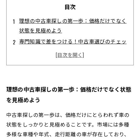
目次
理想の中古車探しの第一歩：価格だけでなく
状態を見極めよう
専門知識で差をつける！中古車選びのチェッ
クポイント徹底解説
メンテナンス履歴の確認方法と信頼できる購
入先の見分け方
購入前に知りたい！中古車の走行距離と年式
理想の中古車探しの第一歩：価格だけでなく状態
の重要ポイントとは？
を見極めよう
納得の一台を手に入れるための交渉術と最終
確認のコツ
中古車探しの第一歩は、価格だけにとらわれず車の
購入後も安心！中古車に必要なアフターケア
状態をしっかりと見極めることです。市場には多種
とメンテナンス方法
多様な車種や年式、走行距離の車が存在しており、