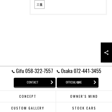
三重
Gifu 058-322-7557
Osaka 072-441-3455
CONTACT
OFFICIAL LINE
CONCEPT
OWNER'S MIND
CUSTOM GALLERY
STOCK CARS