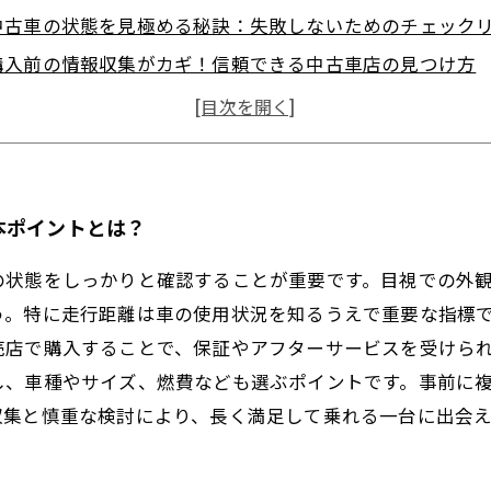
中古車の状態を見極める秘訣：失敗しないためのチェック
購入前の情報収集がカギ！信頼できる中古車店の見つけ方
実際に現地で確認すべき重要ポイントを徹底解説
中古車購入後のトラブル回避術と安心して乗り続けるため
中古車がなぜお得？価格とリスクのバランスを理解しよう
安心して選べる中古車購入のポイント総まとめ
本ポイントとは？
の状態をしっかりと確認することが重要です。目視での外
う。特に走行距離は車の使用状況を知るうえで重要な指標
売店で購入することで、保証やアフターサービスを受けら
し、車種やサイズ、燃費なども選ぶポイントです。事前に
収集と慎重な検討により、長く満足して乗れる一台に出会え