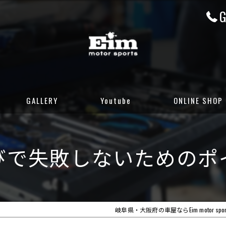
G
GALLERY
Youtube
ONLINE SHOP
CUSTOM GALLERY
岐阜店カーセンサ
びで失敗しないためのポ
STOCK CARS
岐阜店グーネット
DELIVERED CARS
大阪店カーセンサ
大阪店グーネット
岐阜県・大阪府の車屋ならEim motor spor