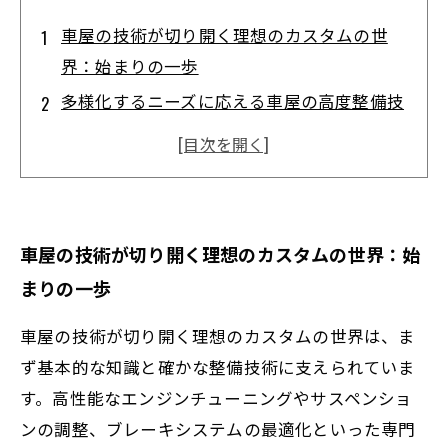
車屋の技術が切り開く理想のカスタムの世
界：始まりの一歩
多様化するニーズに応える車屋の高度整備技
術とは？
専門知識と最新技術で愛車の性能を最大限に
引き出す秘訣
安全性とデザイン性を両立させる理想的なカ
車屋の技術が切り開く理想のカスタムの世界：始
スタムの実例紹介
まりの一歩
車屋技術が生み出す価値とは？理想的なカス
タムと整備の結末
車屋の技術が切り開く理想のカスタムの世界は、ま
個性的なカスタムを追求するなら知っておき
ず基本的な知識と確かな整備技術に支えられていま
たい車屋の技術ポイント
す。高性能なエンジンチューニングやサスペンショ
ンの調整、ブレーキシステムの最適化といった専門
愛車の長寿命化を実現する整備の最前線と未