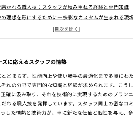
で磨かれる職人技：スタッフが積み重ねる経験と専門知識
様の理想を形にするために—多彩なカスタムが生まれる現
ムワークが支える車屋のカスタム技術：個性あふれる一台
タム技術が自動車業界にもたらす革新と未来への展望
ッフ紹介：多様なカスタム技術を支えるプロフェッショナ
タム専門店が大切にする“技術”と“お客様の想い”をつなぐ架
ーズに応えるスタッフの情熱
にとどまらず、性能向上や使い勝手の最適化まで多岐にわ
れぞれの分野で専門的な知識と経験が求められます。こう
を正確に汲み取り、それを技術的に実現するためのプラン
こだわる職人技を発揮しています。スタッフ同士の密なコ
こうした情熱と技術力が、車に新たな価値と個性を与え、