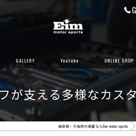
G
GALLERY
Youtube
ONLINE SHOP
CUSTOM GALLERY
岐阜店カーセンサ
フが支える多様なカス
STOCK CARS
岐阜店グーネット
DELIVERED CARS
大阪店カーセンサ
大阪店グーネット
岐阜県・大阪府の車屋ならEim motor sports