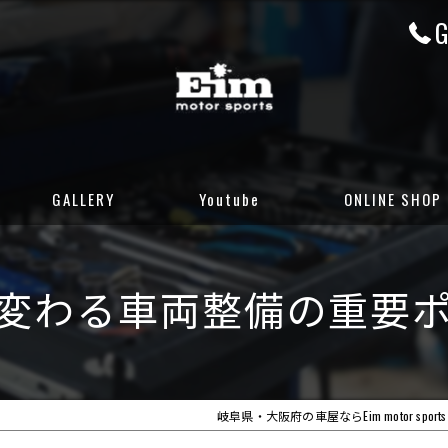
G
GALLERY
Youtube
ONLINE SHOP
CUSTOM GALLERY
岐阜店カーセンサ
変わる車両整備の重要
STOCK CARS
岐阜店グーネット
DELIVERED CARS
大阪店カーセンサ
大阪店グーネット
岐阜県・大阪府の車屋ならEim motor sports