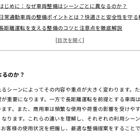
はじめに：なぜ車両整備はシーンごとに異なるのか？
日常通勤車両の整備ポイントとは？快適さと安全性を守る
長距離運転を支える整備のコツと注意点を徹底解説
商用車と一般乗用車、それぞれに求められる整備の違いと
まとめ：シーン別整備で事故防止と性能最大化を実現しよ
プロが教える！整備のコツでお客様の信頼を勝ち取る方法
車屋必見！整備ポイントを押さえてビジネスを成功させる
なるのか？
れるシーンによってその内容や重点が大きく変わります。
理が重要になります。一方で長距離運転を前提とする車両
ります。また、商用車は頻繁な使用や荷重の影響を受けや
くなります。これらの違いを理解し、それぞれの利用シー
はお客様の使用状況を把握し、最適な整備提案をすること