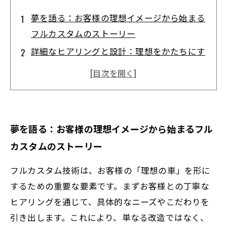
夢を語る：お客様の理想イメージから始まる
フルカスタムのストーリー
詳細なヒアリングと設計：理想をかたちにす
るプロセスの核心
職人の技と最新技術の融合で実現する唯一無
二の愛車
品質と信頼性を守る厳選素材と丁寧な施工の
夢を語る：お客様の理想イメージから始まるフル
裏側
カスタムのストーリー
完成！お客様の想いを超えた満足と感動の納
車体験
フルカスタム技術は、お客様の「理想の車」を形に
最新トレンドを取り入れたフルカスタムで差
するための重要な要素です。まずお客様との丁寧な
をつける
ヒアリングを通じて、具体的なニーズやこだわりを
引き出します。これにより、単なる改造ではなく、
理想の車づくりを支える車屋の挑戦と未来へ