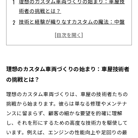
理想のカスタム車両づくりの始まり：車屋技
術者の挑戦とは？
技術と経験が織りなすカスタムの魔法：中盤
で明かされる秘密の工夫
性能とデザインの融合：理想の一台が完成す
る瞬間
車屋技術者が語る日々の試行錯誤と情熱の裏
理想のカスタム車両づくりの始まり：車屋技術者
側
の挑戦とは？
唯一無二のカスタム車両が生まれる理由と未
来への展望
理想のカスタム車両づくりは、車屋の技術者たちの
高い技術力で魅せる！今注目のカスタム車両
挑戦から始まります。彼らは単なる修理やメンテナ
事例紹介
ンスに留まらず、顧客の細かな要望を的確に理解
し、それを形にするための高度な技術力を駆使して
あなたの理想を叶えるカスタムカー選びのポ
います。例えば、エンジンの性能向上や足回りの最
イントとは？