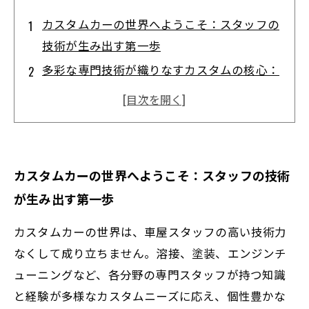
カスタムカーの世界へようこそ：スタッフの
技術が生み出す第一歩
多彩な専門技術が織りなすカスタムの核心：
スタッフの役割を知る
溶接から塗装まで：一台の車が唯一無二にな
る過程とは？
エンジンチューニングで性能アップ：スタッ
カスタムカーの世界へようこそ：スタッフの技術
フの技術が輝く瞬間
が生み出す第一歩
完成したカスタムカーが魅せる、スタッフた
ちの情熱の結晶
カスタムカーの世界は、車屋スタッフの高い技術力
なぜ車屋スタッフの技術がカスタムカーを進
なくして成り立ちません。溶接、塗装、エンジンチ
化させるのか？
ューニングなど、各分野の専門スタッフが持つ知識
と経験が多様なカスタムニーズに応え、個性豊かな
未来のカスタム技術を支える車屋スタッフの