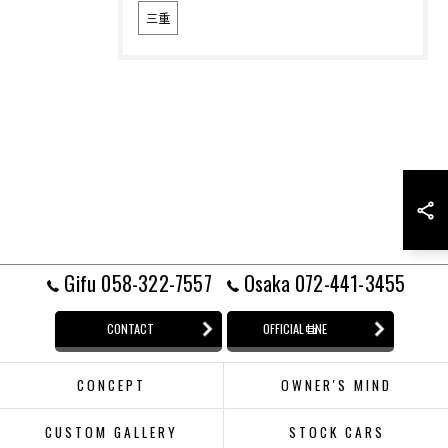
三重
Gifu 058-322-7557
Osaka 072-441-3455
CONTACT
OFFICIAL LINE
CONCEPT
OWNER'S MIND
CUSTOM GALLERY
STOCK CARS