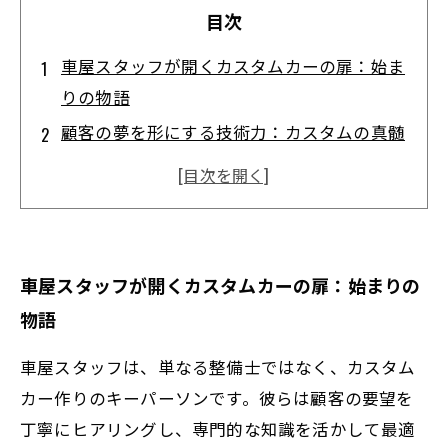
目次
車屋スタッフが開くカスタムカーの扉：始ま
りの物語
顧客の夢を形にする技術力：カスタムの真髄
とは
選び抜かれたパーツが生む個性あふれる一台
性能と美しさの融合：スタッフが追求するカ
スタムの極み
車屋スタッフが開くカスタムカーの扉：始まりの
完成したカスタムカーが語るスタッフの情熱
物語
と努力
カスタムカーの魅力を支える車屋スタッフの
車屋スタッフは、単なる整備士ではなく、カスタム
役割とは
カー作りのキーパーソンです。彼らは顧客の要望を
丁寧にヒアリングし、専門的な知識を活かして最適
業界最前線から見る車両カスタムの未来と可