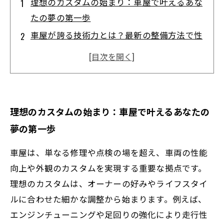
理想のカスタムの始まり：車屋で叶えるあな
たの夢の第一歩
車屋が誇る技術力とは？最新の整備方法で性
能アップを実現
安全性とデザインの融合：車屋で選ぶ最適な
カスタムアイデア
メンテナンスの重要性を理解する：長持ちす
理想のカスタムの始まり：車屋で叶えるあなたの
る車作りの秘訣
夢の第一歩
満足度100％へ！車屋で実現する理想的なカ
スタムと整備の完結編
車屋は、単なる修理や点検の場を超え、車両の性能
初心者でも安心！信頼できる車屋の選び方と
向上や外観のカスタムを実現する重要な拠点です。
ポイント
理想のカスタムは、オーナーの好みやライフスタイ
ルに合わせた細かな調整から始まります。例えば、
未来を見据えた整備技術：車屋が提供する最
エンジンチューニングや足回りの強化により走行性
新サービス解説