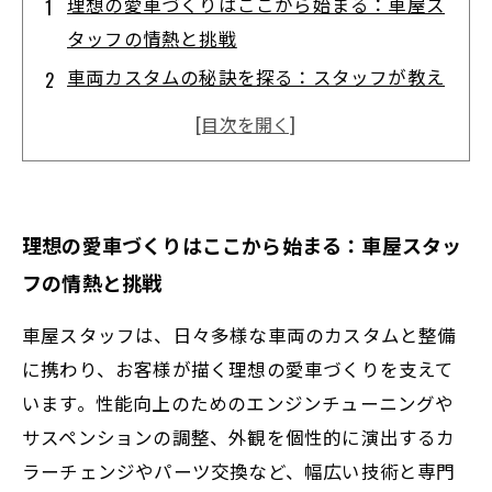
理想の愛車づくりはここから始まる：車屋ス
タッフの情熱と挑戦
車両カスタムの秘訣を探る：スタッフが教え
る性能向上とデザインの両立
整備の重要性を知る：安全性と快適さを支え
るプロの技術とは
最新技術が変える車屋の現場：未来の愛車メ
理想の愛車づくりはここから始まる：車屋スタッ
ンテナンスに迫る
フの情熱と挑戦
お客様の理想を形にする：スタッフが支える
車両カスタムと整備の全貌
車屋スタッフは、日々多様な車両のカスタムと整備
誰でもできる簡単メンテナンス術：車屋スタ
に携わり、お客様が描く理想の愛車づくりを支えて
ッフの実践アドバイス
います。性能向上のためのエンジンチューニングや
サスペンションの調整、外観を個性的に演出するカ
なぜ専門スタッフが必要なのか？車両カスタ
ラーチェンジやパーツ交換など、幅広い技術と専門
ムと整備のプロフェッショナル理由