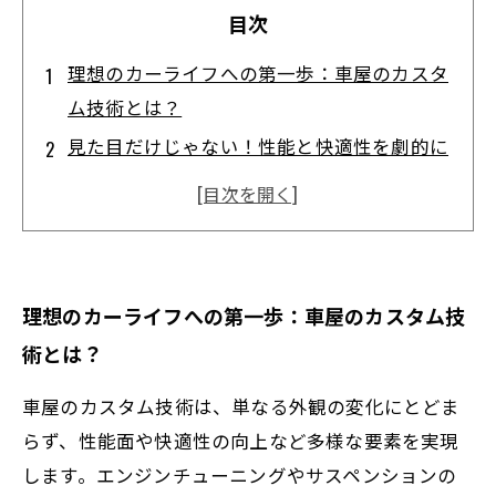
目次
理想のカーライフへの第一歩：車屋のカスタ
ム技術とは？
見た目だけじゃない！性能と快適性を劇的に
高めるカスタムの秘密
お客様の声から生まれる細やかな技術力とそ
の驚きの効果
安全性と個性を両立させるカスタムが変える
理想のカーライフへの第一歩：車屋のカスタム技
毎日のドライブ
術とは？
車屋の技術者が語る、理想のカーライフを築
くための最後の一工夫
車屋のカスタム技術は、単なる外観の変化にとどま
最新カスタム技術トレンド：2024年の注目ポ
らず、性能面や快適性の向上など多様な要素を実現
イントとは？
します。エンジンチューニングやサスペンションの