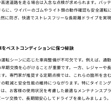
や高速道路を走る場合は入念な点検が求められます。バッ
さらに、ワイパーのゴムやライト類の動作確認も安全運転
未然に防ぎ、快適でストレスフリーな長距離ドライブを実
車をベストコンディションに保つ秘訣
の運転シーンに応じた車両整備が不可欠です。例えば、通
の早期交換を心がけることが重要です。一方、レジャーや
ます。専門家が推奨する定期点検では、これらの箇所を含
クの軽減と安全性能の維持につながります。特にタイミン
では、お客様の使用状況を考慮した最適なメンテナンスプ
パーツ交換で、長期間安心してドライブを楽しみましょう