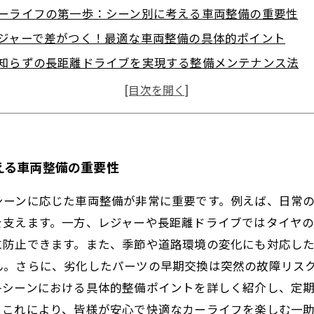
ーライフの第一歩：シーン別に考える車両整備の重要性
ジャーで差がつく！最適な車両整備の具体的ポイント
知らずの長距離ドライブを実現する整備メンテナンス法
教える定期点検とパーツ交換で愛車をベストコンディショ
整備で安全・快適なカーライフを手に入れる総まとめガイ
能と安全を守るために知っておきたい基本の車両整備
も安心！誰でもできる簡単シーン別車両メンテナンス術
える車両整備の重要性
シーンに応じた車両整備が非常に重要です。例えば、日常
を支えます。一方、レジャーや長距離ドライブではタイヤ
に防止できます。また、季節や道路環境の変化にも対応し
ん。さらに、劣化したパーツの早期交換は突然の故障リス
各シーンにおける具体的整備ポイントを詳しく紹介し、定
。これにより、皆様が安心で快適なカーライフを楽しむ一