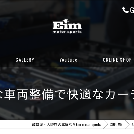
G
GALLERY
Youtube
ONLINE SHOP
CUSTOM GALLERY
岐阜店カーセンサ
な車両整備で快適なカー
STOCK CARS
岐阜店グーネット
DELIVERED CARS
大阪店カーセンサ
大阪店グーネット
岐阜県・大阪府の車屋ならEim motor sports
COLUMN