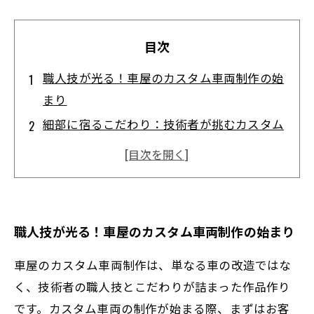
目次
職人技が光る！車屋のカスタム車両制作の始
まり
細部に宿るこだわり：技術者が挑むカスタム
調整の舞台裏
お客様の理想を形にするための試行錯誤と
は？
完成間近！技術者が磨き上げる究極のカスタ
職人技が光る！車屋のカスタム車両制作の始まり
ム車両
感動の納車Moment：こだわり抜いた一台が走
車屋のカスタム車両制作は、単なる車の改造ではな
り出す
く、技術者の職人技とこだわりが詰まった作品作り
です。カスタム車両の制作が始まる際、まずはお客
車屋技術者が解説するカスタム車両の最新ト