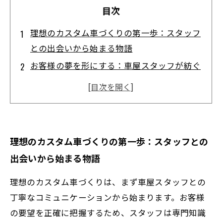
目次
理想のカスタム車づくりの第一歩：スタッフ
との出会いから始まる物語
お客様の夢を形にする：車屋スタッフが紡ぐ
カスタム設計の裏側
性能も安全性も妥協しない！プロが挑むトー
タルカスタムの工夫
最新パーツの選定基準とは？理想の一台を支
理想のカスタム車づくりの第一歩：スタッフとの
える秘密の技術
出会いから始まる物語
完成した理想のカスタム車とお客様の笑顔に
込められた感動のクライマックス
理想のカスタム車づくりは、まず車屋スタッフとの
プロだから知っている！失敗しないカスタム
丁寧なコミュニケーションから始まります。お客様
車選びのポイント
の要望を正確に把握するため、スタッフは専門知識