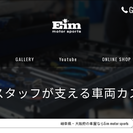
G
GALLERY
Youtube
ONLINE SHOP
CUSTOM GALLERY
岐阜店カーセンサ
スタッフが支える車両カ
STOCK CARS
岐阜店グーネット
DELIVERED CARS
大阪店カーセンサ
大阪店グーネット
岐阜県・大阪府の車屋ならEim motor sports