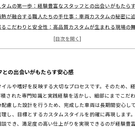
スタムの第一歩：経験豊富なスタッフとの出会いがもたら
情熱が融合する職人たちの手仕事：車両カスタムの秘密に
宿るこだわりと安全性：高品質カスタムが生まれる現場の
た車両が語る物語：理想を形にしたお客様の笑顔と満足感
る信頼関係：経験豊かなスタッフが支える長く乗り続けら
スタムの魅力を最大化するために知っておきたいポイント
見据えたカスタム提案：経験豊富なスタッフが導く次世代
フとの出会いがもたらす安心感
タイルや嗜好を反映する大切なプロセスです。そのため、
蓄積された専門知識と実践経験を活かし、細部にまでこだ
分配慮した設計を行うため、完成した車両は長期間安心し
管理し、目標とするカスタムスタイルを的確に再現します
相談でき、満足度の高い仕上がりを実現できるのが経験豊