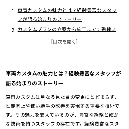
車両カスタムの魅力とは？経験豊富なスタッ
フが語る始まりのストーリー
カスタムプランの立案から施工まで：熟練ス
タッフが支える中盤の取り組み
安全性と法規制も万全！経験豊富なスタッフ
が完成させる車両カスタムの結末
初めてのカスタムでも安心！熟練スタッフが
車両カスタムの魅力とは？経験豊富なスタッフが
導く魅力的な車両改造の第一歩
語る始まりのストーリー
車種ごとの最適解を提案！経験と技術で実現
する理想のカスタムの全貌
車両カスタムは単なる見た目の変更にとどまらず、
熟練スタッフの技術力が光る！車両カスタム
性能向上や使い勝手の改善を実現する重要な技術で
で広がるクルマの可能性
す。その魅力を支えているのが、豊富な経験と確か
な技術を持つスタッフの存在です。経験豊富なスタ
車愛好家必見！経験豊富なスタッフが教える