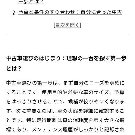
一歩とは？
予算と条件のすり合わせ：自分に合った中古
車の見極め方
走行距離や車の状態をチェック！専門家が教
える重要ポイント
販売店での交渉術とメンテナンス履歴の確認
中古車選びのはじまり：理想の一台を探す第一歩
方法を解説
とは？
購入後も安心！長く快適に乗るための中古車
選びのまとめ
中古車選びの第一歩は、まず自分のニーズを明確に
初心者でも失敗しない中古車購入のための
することです。使用目的や必要な車のサイズ、予算
Q&A集
をはっきりさせることで、候補が絞りやすくなりま
す。次に重要なのは、車の状態を詳細に確認するこ
実際に理想の中古車を見つけた体験談と成功
とです。特に走行距離は車の消耗度を示す大きな指
の秘訣
標であり、メンテナンス履歴がしっかりと記録され