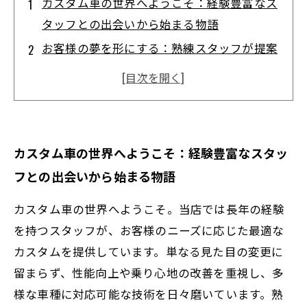
カスタム車の世界へようこそ：経験豊富なス
タッフとの出会いから始まる物語
お客様の夢を形にする：熟練スタッフが提案
する最適カスタムプランの秘密
技術力の真髄に迫る：多様な車種に対応する
カスタム技術の魅力とは
施工事例から学ぶ：こだわり抜いたカスタム
カスタム車の世界へようこそ：経験豊富なスタッ
のポイントとスタッフの情熱
フとの出会いから始まる物語
完成したカスタムカーの感動体験：車の可能
性を最大限に引き出すプロの技術
カスタム車の世界へようこそ。当店では長年の経験
なぜ経験豊富なスタッフが選ばれるのか？安
を持つスタッフが、お客様のニーズに応じた最適な
心と信頼のカスタム車屋の秘密
カスタムを提供しています。単なる見た目の変更に
留まらず、性能向上や乗り心地の改善を重視し、多
最新技術と長年の知識が融合：車屋のカスタ
様な車種に対応可能な技術を日々磨いています。熟
ム技術がもたらす未来の乗り心地