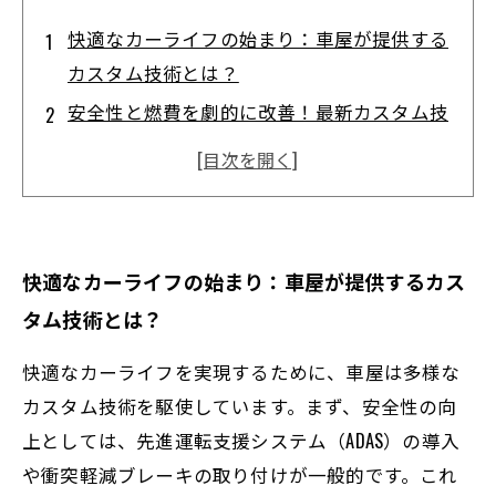
快適なカーライフの始まり：車屋が提供する
カスタム技術とは？
安全性と燃費を劇的に改善！最新カスタム技
術の実例紹介
運転の楽しさを追求するカスタム方法：車屋
のこだわりポイント
お客様のニーズに応えるカスタム技術の進化
快適なカーライフの始まり：車屋が提供するカス
と現場の工夫
タム技術とは？
理想の一台へ！車屋が実現する快適カーライ
フの未来像
快適なカーライフを実現するために、車屋は多様な
車屋が語るカスタム技術のメリットと選び方
カスタム技術を駆使しています。まず、安全性の向
のポイント
上としては、先進運転支援システム（ADAS）の導入
や衝突軽減ブレーキの取り付けが一般的です。これ
快適に走るための秘訣：車屋が教えるカスタ