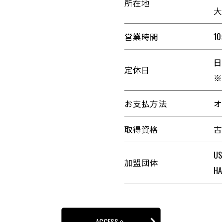
所在地
大
営業時間
10
定休日
お支払方法
オ
取得資格
古
U
加盟団体
H
ACCESSへ