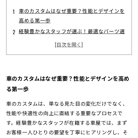
車のカスタムはなぜ重要？性能とデザインを
高める第一歩
経験豊かなスタッフが選ぶ！最適なパーツ選
びの秘密
カスタム作業の裏側：丁寧な取り付けと微調
整の技術とは
お客様の声から見る施工後の驚きの変化と満
車のカスタムはなぜ重要？性能とデザインを高め
足度
る第一歩
信頼できる車屋だから叶う！あなただけのオ
リジナルカー完成までの道のり
車のカスタムは、単なる見た目の変化だけでなく、
最新技術対応も万全！車屋スタッフの成長と
性能や快適性の向上に直結する重要なプロセスで
進化の軌跡
す。経験豊かなスタッフが在籍する車屋では、まず
お客様一人ひとりの要望を丁寧にヒアリングし、そ
カスタム車で変わるカーライフ―経験豊かな