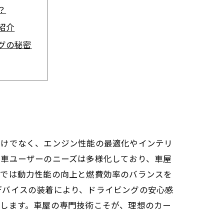
？
紹介
グの秘密
タム
来
とは？
ロが語る
だけでなく、エンジン性能の最適化やインテリ
動車ユーザーのニーズは多様化しており、車屋
グでは動力性能の向上と燃費効率のバランスを
デバイスの装着により、ドライビングの安心感
化します。車屋の専門技術こそが、理想のカー