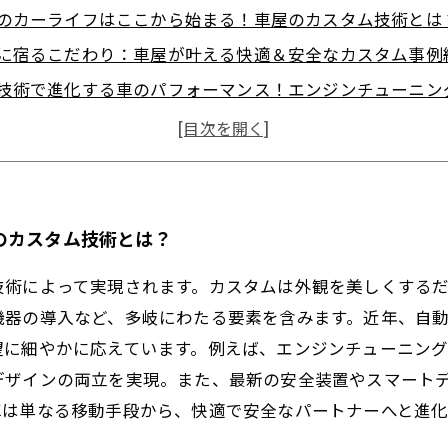
のカーライフはここから始まる！車屋のカスタム技術とは
に宿るこだわり：車屋が叶える快適＆安全なカスタム事例
技術で進化する車のパフォーマンス！エンジンチューニン
空間を一新！インテリアデザインと電装機器の革新的カス
と共に過ごす豊かな日常へ 車屋のカスタムが実現する未
のカスタム技術が叶える個性あふれるカーライフスタイル
カスタムが重要？車の価値を高め、長く愛される秘訣をプ
のカスタム技術とは？
技術によって実現されます。カスタムは外観を美しくする
機器の導入など、多岐にわたる要素を含みます。近年、自
望に細やかに応えています。例えば、エンジンチューニン
デザインの両立を実現。また、最新の安全装置やスマート
車は単なる移動手段から、快適で安全なパートナーへと進