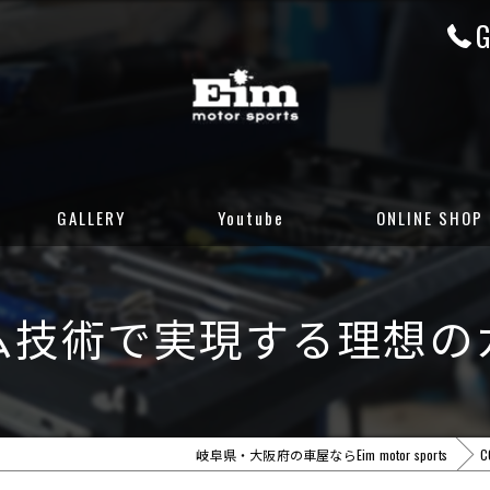
G
GALLERY
Youtube
ONLINE SHOP
CUSTOM GALLERY
岐阜店カーセンサ
ム技術で実現する理想の
STOCK CARS
岐阜店グーネット
DELIVERED CARS
大阪店カーセンサ
大阪店グーネット
岐阜県・大阪府の車屋ならEim motor sports
C