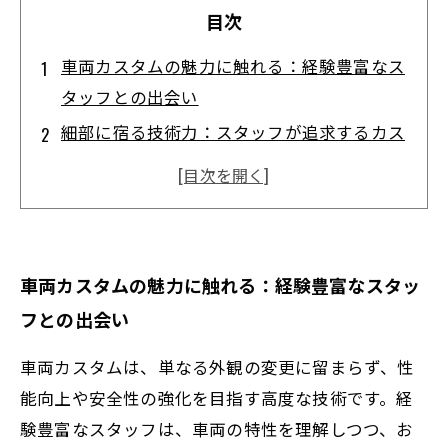
目次
車両カスタムの魅力に触れる：経験豊富なス
タッフとの出会い
細部に宿る技術力：スタッフが追求するカス
タムのこだわり
お客様の理想を形に：熟練技術で実現する唯
一無二の一台
安全性とデザインの両立：高度な技術が支え
車両カスタムの魅力に触れる：経験豊富なスタッ
る安心カスタム
フとの出会い
完成した一台に込められた思い：経験豊富な
スタッフが紡ぐ物語
車両カスタムは、単なる外観の変更に留まらず、性
スタッフの経験が導く最適アプローチとは？
能向上や安全性の強化を目指す高度な技術です。経
多様なニーズへの対応力
験豊富なスタッフは、車両の特性を理解しつつ、お