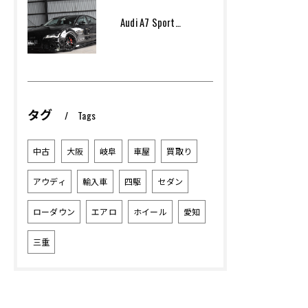
Audi A7 Sportsback Arcana Performance
タグ
Tags
中古
大阪
岐阜
車屋
買取り
アウディ
輸入車
四駆
セダン
ローダウン
エアロ
ホイール
愛知
三重