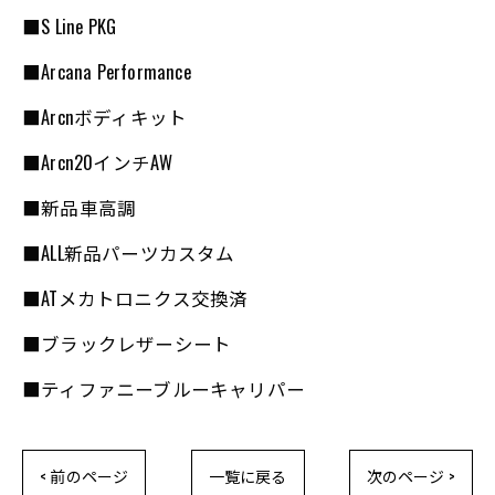
■S Line PKG
■Arcana Performance
■Arcnボディキット
■Arcn20インチAW
■新品車高調
■ALL新品パーツカスタム
■ATメカトロニクス交換済
■ブラックレザーシート
■ティファニーブルーキャリパー
< 前のページ
一覧に戻る
次のページ >