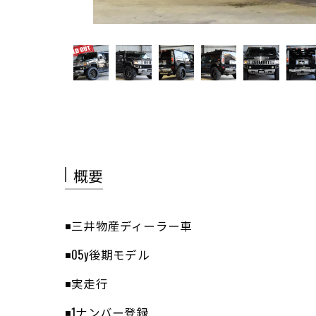
概要
◾️三井物産ディーラー車
◾️05y後期モデル
◾️実走行
◾️1ナンバー登録