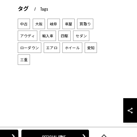
タグ
Tags
中古
大阪
岐阜
車屋
買取り
アウディ
輸入車
四駆
セダン
ローダウン
エアロ
ホイール
愛知
三重