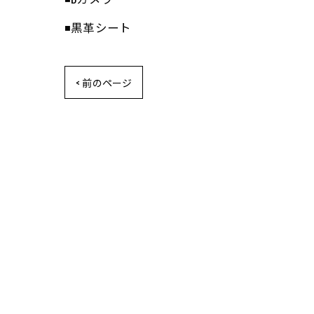
◾️黒革シート
< 前のページ