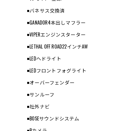
◾️バネサス交換済
◾️GANADOR4本出しマフラー
◾️VIPERエンジンスターター
◾️LETHAL OFF ROAD22インチAW
◾️LEDヘドライト
◾️LEDフロントフォグライト
◾️オーバーフェンダー
◾️サンルーフ
◾️社外ナビ
◾️BOSEサウンドシステム
◾️Bカメラ