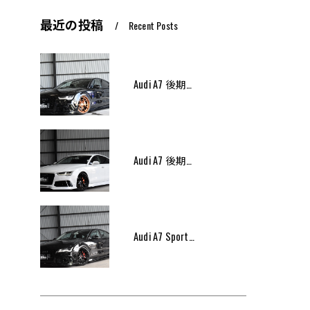
最近の投稿
Recent Posts
Audi A7 後期モデル Arcana Performance エアサス
Audi A7 後期モデル Arcana Performance
Audi A7 Sportsback Arcana Performance