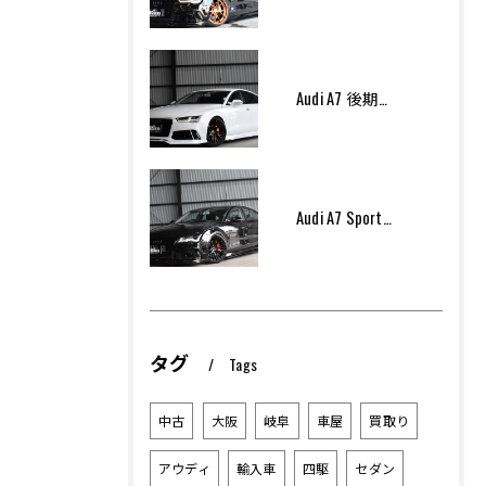
Audi A7 後期モデル Arcana Performance
Audi A7 Sportsback Arcana Performance
タグ
Tags
中古
大阪
岐阜
車屋
買取り
アウディ
輸入車
四駆
セダン