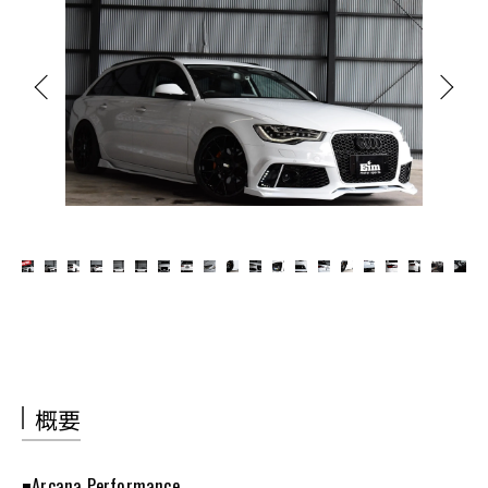
概要
◾️Arcana Performance