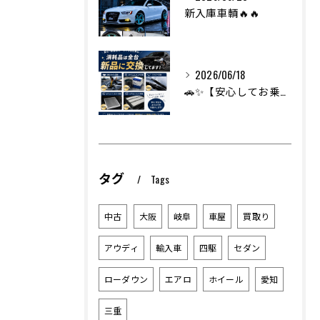
新入庫車輌🔥🔥
2026/06/18
🚗✨【安心してお乗りいただくために】✨🚗
タグ
Tags
中古
大阪
岐阜
車屋
買取り
アウディ
輸入車
四駆
セダン
ローダウン
エアロ
ホイール
愛知
三重